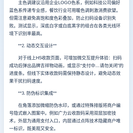
主色调建议沿用企业LOGO色系，例如科技公司偏好
蓝色系传递专业感，餐饮行业可用暖色调刺激消费欲望。
但需注意避免高饱和度色彩叠加，防止扫码设备识别失
败。测试显示，深底白字或白底黑字的组合在各类光线环
境下识别率最高。
**2. 动态交互设计**
对于线上H5收款页面，可增加微交互提升体验：扫码
成功后弹出品牌吉祥物动画，或显示“支付中…请勿关闭”的
进度条。但线下实体收款码需保持静态设计，避免动态效
果干扰扫码速度。
**3. 防伪标识集成**
在角落添加微缩防伪水印，或通过特殊排版将商户编
号隐式嵌入图案中。例如广力云收款码采用双层加密技
术，外层为通用支付入口，内层通过点阵技术隐藏商户唯
一标识，既美观又安全。