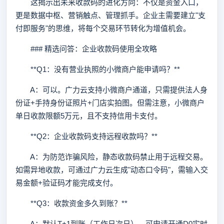
这揭示出未来收款码的进化方向：不仅是资金入口，
更是数据中枢、营销触点、管理抓手。企业主需要建立"支
付即服务"的思维，将每个交易环节转化为增值机会。
### 精选问答：企业收款码使用全攻略
**Q1：没有营业执照的小微商户能申请吗？**
A：可以。广力云支持小微商户通道，只需提供法人身
份证+手持身份证照片+门店实拍图。但需注意，小微商户
单日收款限额5万元，且不支持信用卡支付。
**Q2：企业收款码支持远程收款吗？**
A：为防范诈骗风险，静态收款码禁止用于远程交易。
如需异地收款，可通过广力云生成"动态口令码"，需输入交
易金额+验证码才能完成支付。
**Q3：收款资金多久到账？**
A：默认T+1到账（工作日次日），可申请开通D0实时