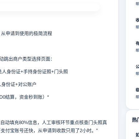
帮
帮
：从申请到使用的极简流程
帮
动跳出商户类型选择页面：
人身份证+手持身份证照+门头照
帮
人身份证+对公账户
0结算，资金秒到账）*
帮
热
动填充80%信息，人工审核环节重点核查门头照真
支付宝账号还快，从申请到收款只用了2小时。”