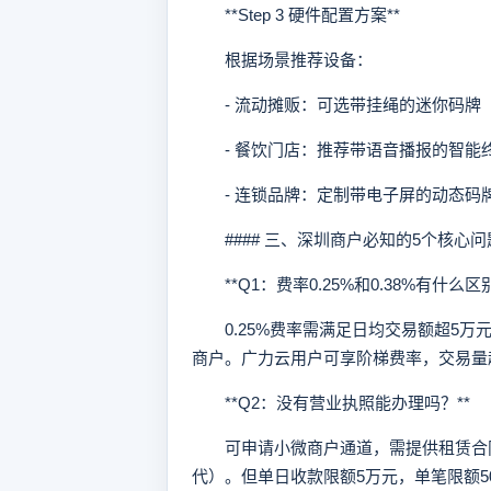
**Step 3 硬件配置方案**
根据场景推荐设备：
- 流动摊贩：可选带挂绳的迷你码牌（
- 餐饮门店：推荐带语音播报的智能
- 连锁品牌：定制带电子屏的动态码
#### 三、深圳商户必知的5个核心问
**Q1：费率0.25%和0.38%有什么区别
0.25%费率需满足日均交易额超5万元
商户。广力云用户可享阶梯费率，交易量
**Q2：没有营业执照能办理吗？**
可申请小微商户通道，需提供租赁合同
代）。但单日收款限额5万元，单笔限额50