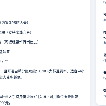
行
收
内置GPS防丢失）
终端（支持离线交易）
牌（可远程更新促销信息）
收
题解答
行
？**
，且开通自动分账功能；0.38%为标准费率，适合中小
越大费率越低。
行
+法人手持身份证照+门头照（可用摊位全景图替
行
00元。