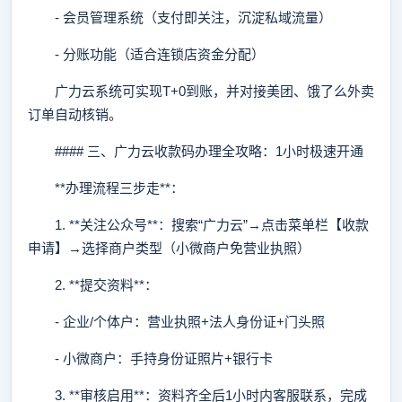
- 会员管理系统（支付即关注，沉淀私域流量）
- 分账功能（适合连锁店资金分配）
广力云系统可实现T+0到账，并对接美团、饿了么外卖
订单自动核销。
#### 三、广力云收款码办理全攻略：1小时极速开通
**办理流程三步走**：
1. **关注公众号**：搜索“广力云”→点击菜单栏【收款
申请】→选择商户类型（小微商户免营业执照）
2. **提交资料**：
- 企业/个体户：营业执照+法人身份证+门头照
- 小微商户：手持身份证照片+银行卡
3. **审核启用**：资料齐全后1小时内客服联系，完成