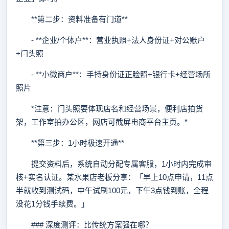
**第二步：资料准备有门道**
- **企业/个体户**：营业执照+法人身份证+对公账户
+门头照
- **小微商户**：手持身份证正脸照+银行卡+经营场所
照片
*注意：门头照要体现店名和经营场景，便利店拍货
架，工作室拍办公区，网店可截屏电商平台主页。*
**第三步：1小时极速开通**
提交资料后，系统自动分配专属客服，1小时内完成审
核+实名认证。某水果店老板分享：「早上10点申请，11点
半就收到测试码，中午试刷100元，下午3点钱到账，全程
没花1分钱手续费。」
### 深度测评：比传统方案强在哪？