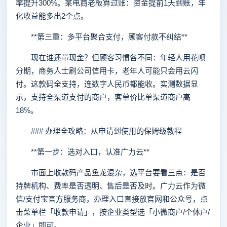
率提升300%。某电商老板算过账：资金提前1天到账，年
化收益能多出2个点。
**第三重：多平台聚合支付，顾客付款不纠结**
现在谁还带现金？但顾客习惯各不同：年轻人用花呗
分期，商务人士刷公司信用卡，老年人可能只会用云闪
付。这款码全支持，连数字人民币都能收。实测数据显
示，支持全渠道支付的商户，客单价比单渠道商户高
18%。
### 办理全攻略：从申请到使用的保姆级教程
**第一步：选对入口，认准广力云**
市面上收款码产品鱼龙混杂，选平台要看三点：是否
持牌机构、费率是否透明、售后是否及时。广力云作为微
信/支付宝官方服务商，办理入口直接放官网和公众号，点
击菜单栏「收款申请」，按企业类型选「小微商户/个体户/
企业」即可。