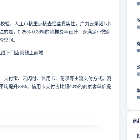
帮
校验，人工审核重点核查经营真实性。广力云承诺1小
帮
是，0.25%-0.38%的阶梯费率设计，既满足小微商
价空间。
帮
从线下门店到线上商城
帮
支付宝、云闪付、信用卡、花呗等主流支付方式。测
均提升23%，信用卡支付占比超40%的商家客单价提
帮
热