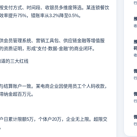
行
支付方式、时间段、收银员多维度筛选。某连锁餐饮
提升75%，错账率从3.2%降至0.5%。
收
会员管理系统、营销工具包、供应链金融等增值服
资质证明，形成"支付-数据-金融"的商业闭环。
收
知道的三大红线
行
结算账户一致。某电商企业因使用员工个人码收款，
滞纳金超百万元。
行
日累计限额5万，个体户20万，企业无上限。超限交
行
。