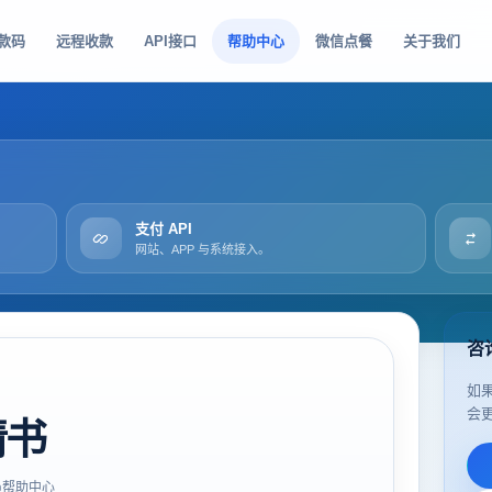
款码
远程收款
API接口
帮助中心
微信点餐
关于我们
支付 API
网站、APP 与系统接入。
咨
如
会
请书
帮助中心