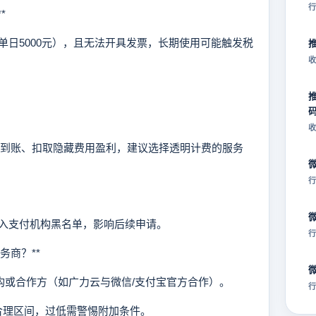
行
*
5000元），且无法开具发票，长期使用可能触发税
收
收
到账、扣取隐藏费用盈利，建议选择透明计费的服务
行
支付机构黑名单，影响后续申请。
行
务商？**
机构或合作方（如广力云与微信/支付宝官方合作）。
行
为行业合理区间，过低需警惕附加条件。