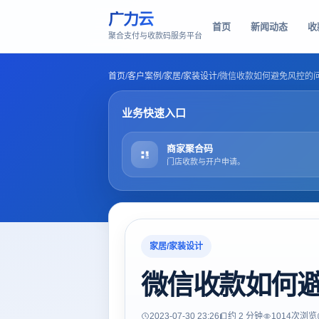
广力云
首页
新闻动态
收
聚合支付与收款码服务平台
首页
/
客户案例
/
家居/家装设计
/
微信收款如何避免风控的
业务快速入口
商家聚合码
门店收款与开户申请。
家居/家装设计
微信收款如何
2023-07-30 23:26
约 2 分钟
1014
次浏览