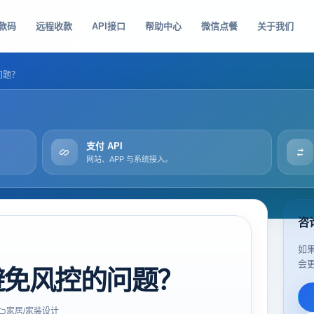
款码
远程收款
API接口
帮助中心
微信点餐
关于我们
问题？
支付 API
网站、APP 与系统接入。
咨
如
会
避免风控的问题？
家居/家装设计