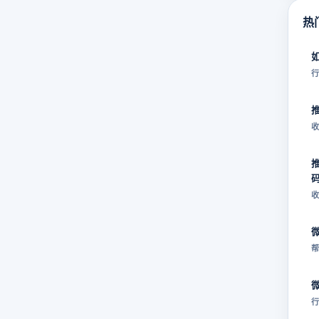
热
行
收
收
帮
行