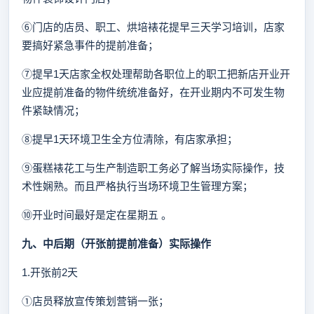
⑥门店的店员、职工、烘培裱花提早三天学习培训，店家
要搞好紧急事件的提前准备；
⑦提早1天店家全权处理帮助各职位上的职工把新店开业开
业应提前准备的物件统统准备好，在开业期内不可发生物
件紧缺情况；
⑧提早1天环境卫生全方位清除，有店家承担；
⑨蛋糕裱花工与生产制造职工务必了解当场实际操作，技
术性娴熟。而且严格执行当场环境卫生管理方案；
⑩开业时间最好是定在星期五 。
九、
中后期（开张前提前准备）实际操作
1.开张前2天
①店员释放宣传策划营销一张；