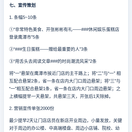
七、
宣传策划
1. 条幅5~10条
①“非常特色美食、开张彬彬有礼——###休闲娱乐蛋糕店
登录鹰潭市”5条
②“###生日蛋糕——赠给最重要的人”3条
③“用舌头去阅读文章###的时尚潮流风采”2条
将“一”悬架在鹰潭市挨近门店的主干路上；将“二”与“一” 相
互配合悬架2条，省一条在店内大门口周边悬架；将“三”与
“一”相互配合悬架1条，省一条在店内大门口周边悬架；之
上横幅提早一天悬架，共悬架三天，开张后1天除掉。
2. 营销宣传单张2000份
最少提早2天让门店店员在新店开业周边，小量发放，关键
对于周边的办公楼、中高端楼盘、周边小店铺、院校、幼