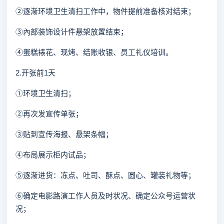
②逐渐环境卫生清扫工作中，物件提前准备核对结束；
③內部装饰设计件悬架放置结束；
④蛋糕裱花、现烤、结账收银、员工礼仪培训。
2.开张前1天
①环境卫生清扫；
②再次发宣传单张；
③贴到宣传海报、悬架条幅；
④布局展示柜内试品；
⑤逐渐进货：冻点、吐司、酥点、圆心、罐装礼物等；
⑥确定电影路演工作人员及时状况、确定公众号运营状
况；