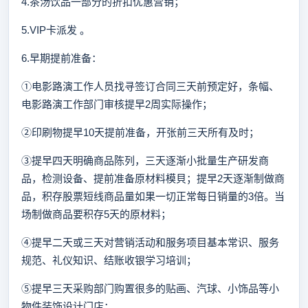
4.茶汤饮品一部分的折扣优惠营销；
5.VIP卡派发 。
6.早期提前准备：
①电影路演工作人员找寻签订合同三天前预定好，条幅、
电影路演工作部门审核提早2周实际操作；
②印刷物提早10天提前准备，开张前三天所有及时；
③提早四天明确商品陈列，三天逐渐小批量生产研发商
品，检测设备、提前准备原材料模貝；提早2天逐渐制做商
品，积存股票短线商品量如果一切正常每日销量的3倍。当
场制做商品要积存5天的原材料；
④提早二天或三天对营销活动和服务项目基本常识、服务
规范、礼仪知识、结账收银学习培训；
⑤提早三天采购部门购置很多的贴画、汽球、小饰品等小
物件装饰设计门店；