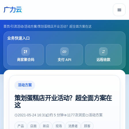
广力云
首页
/
引流活动
/
活动方案
/
策划蛋糕店开业活动？超全面方案在这
业务快速入口
商家聚合码
支付 API
远程收款
活动方案
策划蛋糕店开业活动？超全面方案在
这
2021-05-24 16:31
约 5 分钟
1177
次浏览
活动方案
产品
店面
新店
现场
消费者
顾客