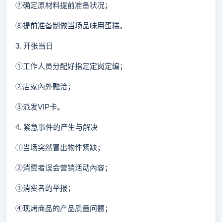
⑦确定原材料提前准备状况；
⑧提前准备制做当场品味用蛋糕。
3. 开张当日
①工作人员分配好指定定岗定编；
②店家內外融洽；
③派发VIP卡。
4. 紧急事件的产生与解决
①当场突然冒出物件紧缺；
②消费者误会营销活动內容；
③消费者的举报；
④现烤商品的产品质量问题；