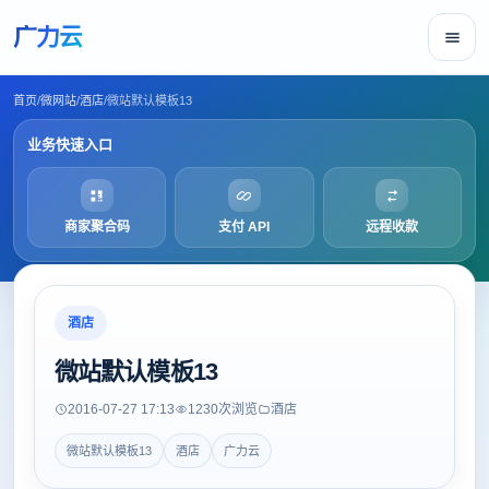
广力云
首页
/
微网站
/
酒店
/
微站默认模板13
业务快速入口
商家聚合码
支付 API
远程收款
酒店
微站默认模板13
2016-07-27 17:13
1230
次浏览
酒店
微站默认模板13
酒店
广力云