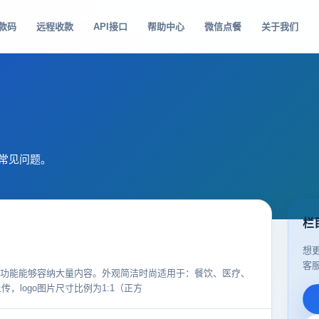
款码
远程收款
API接口
帮助中心
微信点餐
关于我们
和常见问题。
栏
想
客
功能能够容纳大量内容。外观简洁时尚适用于：餐饮、医疗、
传，logo图片尺寸比例为1:1（正方