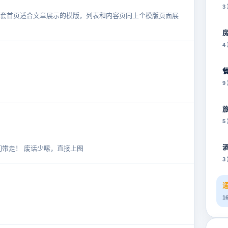
3
套首页适合文章展示的模版，列表和内容页同上个模版页面展
4
9
5
们带走！ 废话少嗦，直接上图
3
1