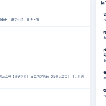
热
们带走！ 废话少嗦，直接上图
行
收
收
信公众号【推送列表】 文章内容也仿【微信文章页】 注：系统
帮
行