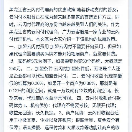
黑龙江省云闪付代理商的优惠政策 随着移动支付的普及，
云闪付收银台正在成为越来越多商家的首选支付方式。同
时，云闪付代理商的身份也越来越受到人们的关注。作为
黑龙江省的云闪付代理商，广力云客服是一家专业的云闪
付代理机构。本文就为大家介绍一下该机构的优惠政策。
一、加盟云闪付费用 加盟云闪付不需要任何费用，但是如
果代理商需要购买码牌才能开始拓展商户，就需要付费。
以一家码牌5元为例子，如果需要购买50个码牌，大概就是
250元。 二、加盟条件 云闪付加盟条件低，无论是个人还
是企业都可以代理加盟云闪付。 三、云闪付收益 代理商最
低的结算为0.26%，如果开一个商户为0.38%，那就是有
0.12%的利润空间，就是一万块就有12块的利润空间。长
期来看，代理商的收益非常可观。 四、云闪付收银台付款
码优势 1、机构优势：代理商不需要考核，无限开代理；
收益无回流，长久稳定。 2、商户优势：云闪付收银台适
用于小微真商、企业以及连锁店；银联清算，资金安全有
保障；语音播报、远程付款和大额收款等功能让商户的收