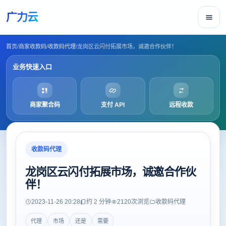
广力云
首页
/
商家收款码
/
收款码代理
/
龙岗区云闪付拓展市场，诚邀合作伙伴！
业务快速入口
商家聚合码
支付 API
远程收款
收款码代理
龙岗区云闪付拓展市场，诚邀合作伙
伴！
2023-11-26 20:28
约 2 分钟
2120
次浏览
收款码代理
代理
市场
还是
需要